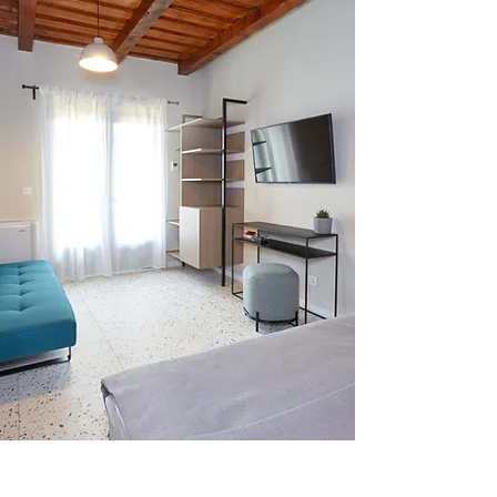
SZOBÁK
Szobáinkban izgalmasan keverednek a
klasszikus és modern stílusjegyek.
Mindegyik külön bejáratú, a ház mellett
húzódó verandáról lehet őket
megközelíteni. Komfortos
franciaággyal, ülősarokkal,
minibárral és saját fürdőszabával
rendelkeznek.
Részletek
SZOLGÁLTATÁSOK