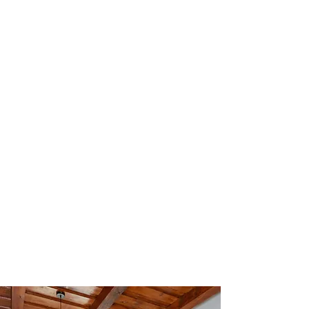
A veranda az a hely, ahol lerúgod a cipődet,
amikor hazaérsz egy fárasztó nap után. A
verandán jó csak úgy ücsörögni. Nézni a
gyerekeket, ahogy játszanak. Olvasni.
Beszélgetni. Nevetni. Meginni egy pohár
bort. Emlékezni, vagy éppen felejteni. A
verandáról látszik a naplemente. Érezni a hűlő
lekvár illatát. A verandához érve tudod, hogy
megérkeztél...
Ez a hangulat járt a fejünkben, amikor
megterveztük, milyen lesz
a mi Verandánk. Otthonos helyet álmodtunk
meg, ahol mindenki jól érzi magát, de közben
arra is törekedtünk, hogy friss és modern
legyen, kliséktől mentes. Mi így képzeljük el a
falusi vendéglátást 2020-ban, reméljük
neked is elnyeri a tetszésedet.