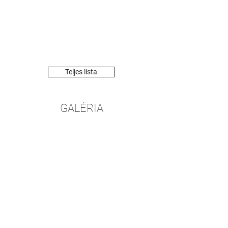
Free Wifi
Bicikli
Wifi, hogy a
Fedezzétek fel a
nyaralás alatt se
környéket a
legyetek elvágva a
Veranda saját
külvilágtól.
bringáival!
Teljes lista
GALÉRIA