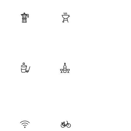
Reggeli
Grill
'Világbajnok' falusi
Elektromos grill és
reggeli , hogy
bográcshely a kerti
biztosan jól induljon
partik
a nap.
szerelmeseinek.
Wellness
Borospince
Wellness részleg
A szobákhoz
szaunával, ha egy
tartozó
kis lazításra
bortrezorokban job
vágynátok.
bnál jobb borok
közül válogathattok!